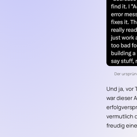
Der ursprüng
Und ja, vor
war dieser A
erfolgversp
vermutlich d
freudig ein