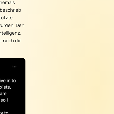
ehemals
” beschrieb
tützte
 wurden. Den
ntelligenz.
r noch die