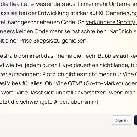
 die Realität etwas anders aus. Immer mehr Unterne
ass sie bei der Entwicklung stärker auf KI-Generierun
onell handgeschriebenen Code. So
verkündete Spotify,
ineers keinen Code
mehr selbst schreiben. Natürlich s
t einer Prise Skepsis zu genießen.
eshalb dominiert das Thema die Tech-Bubbles auf Re
nd wie bei jedem guten Hype dauert es nicht lange, bi
hrer aufspringen: Plötzlich gibt es nicht mehr nur Vibe
si Vibes für alles. Ob “Vibe GTM” (Go-to-Market) oder
 Wort “Vibe” lässt sich überall davorsetzen, wenn man 
jetzt die schwierigste Arbeit übernimmt.