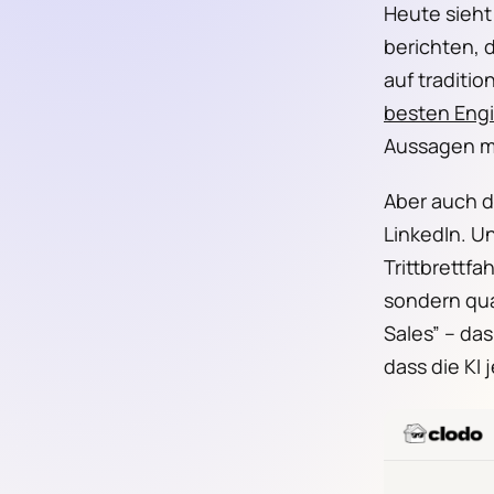
Heute sieht
berichten, d
auf traditi
besten Eng
Aussagen mi
Aber auch d
LinkedIn. U
Trittbrettfa
sondern qua
Sales” – das
dass die KI 