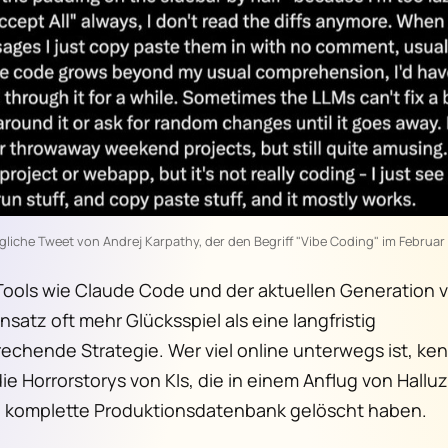
liche Tweet von Andrej Karpathy, der den Begriff "Vibe Coding" im Februar
 Tools wie Claude Code und der aktuellen Generation 
nsatz oft mehr Glücksspiel als eine langfristig
rechende Strategie. Wer viel online unterwegs ist, ke
ie Horrorstorys von KIs, die in einem Anflug von Hallu
e komplette Produktionsdatenbank gelöscht haben.