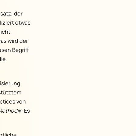
satz, der
iziert etwas
nicht
as wird der
esen Begriff
die
isierung
stütztem
actices von
Methodik
: Es
ntliche