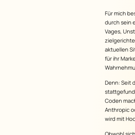
Für mich bes
durch sein 
Vages, Unstr
zielgericht
aktuellen S
für ihr Mar
Wahrnehmung
Denn: Seit 
stattgefund
Coden macht,
Anthropic o
wird mit Ho
Obwohl sich 