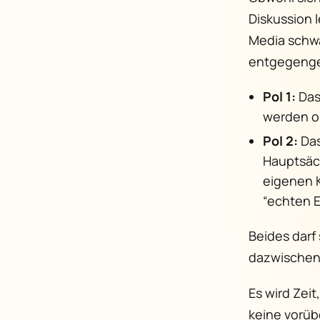
Diskussion 
Media schw
entgegenge
Pol 1:
Das
werden o
Pol 2:
Das
Hauptsäch
eigenen K
“echten E
Beides darf 
dazwischen
Es wird Zeit
keine vorüb