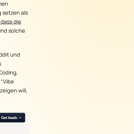
hmen
g setzen als
 dass die
ind solche
ddit und
s
 Coding,
 “Vibe
zeigen will,