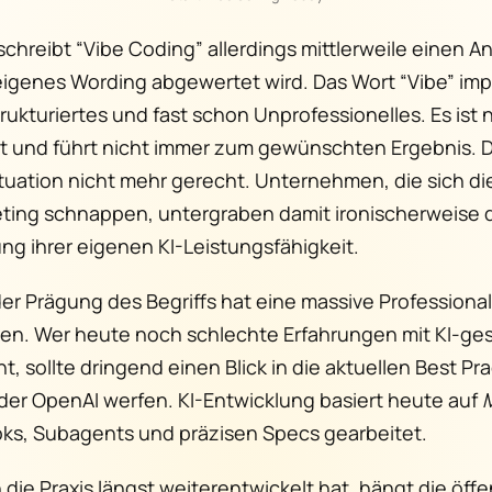
chreibt “Vibe Coding” allerdings mittlerweile einen An
eigenes Wording abgewertet wird. Das Wort “Vibe” impl
ukturiertes und fast schon Unprofessionelles. Es ist 
et und führt nicht immer zum gewünschten Ergebnis. D
ituation nicht mehr gerecht. Unternehmen, die sich di
keting schnappen, untergraben damit ironischerweise 
 ihrer eigenen KI-Leistungsfähigkeit.
der Prägung des Begriffs hat eine massive Professional
en. Wer heute noch schlechte Erfahrungen mit KI-ge
 sollte dringend einen Blick in die aktuellen Best Pr
der OpenAI werfen. KI-Entwicklung basiert heute auf
oks, Subagents und präzisen Specs gearbeitet.
die Praxis längst weiterentwickelt hat, hängt die öffe