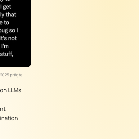
 2025 prägte.
von LLMs
nnt
zination