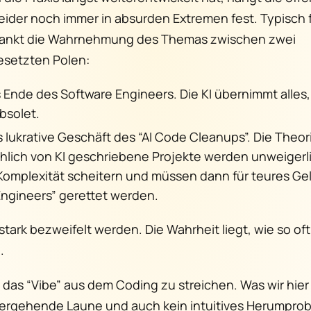
leider noch immer in absurden Extremen fest. Typisch f
ankt die Wahrnehmung des Themas zwischen zwei
setzten Polen:
 Ende des Software Engineers. Die KI übernimmt alles,
bsolet.
 lukrative Geschäft des “AI Code Cleanups”. Die Theori
lich von KI geschriebene Projekte werden unweigerli
omplexität scheitern und müssen dann für teures Ge
ngineers” gerettet werden.
stark bezweifelt werden. Die Wahrheit liegt, wie so of
.
, das “Vibe” aus dem Coding zu streichen. Was wir hier
ergehende Laune und auch kein intuitives Herumprob