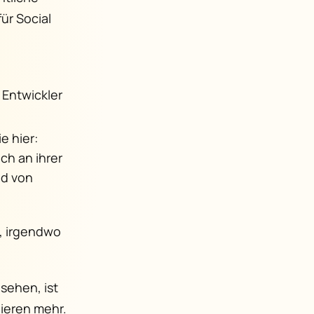
ür Social
 Entwickler
e hier:
ch an ihrer
ld von
t, irgendwo
 sehen, ist
ieren mehr.