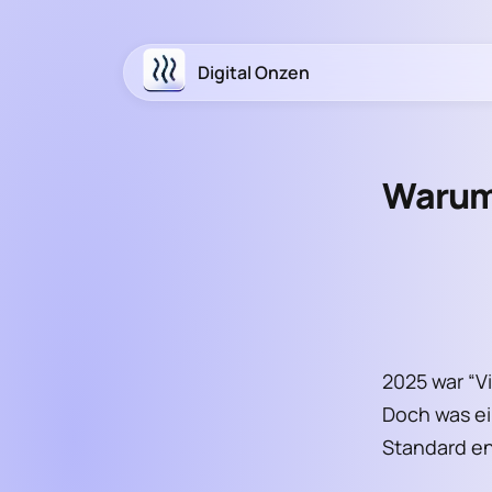
Digital Onzen
Warum 
2025 war “
Doch was ei
Standard ent